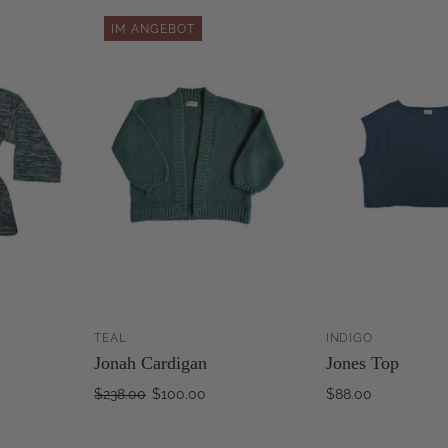
IM ANGEBOT
TEAL
INDIGO
ZUM
ZUM
Jonah Cardigan
Jones Top
RENKORB
WARENKORB
NZUFÜGEN
HINZUFÜGEN
H
$238.00
$100.00
$88.00