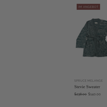
IM ANGEBOT
SPRUCE MELANGE
Stevie Sweater
WA
HI
$238.00
$140.00