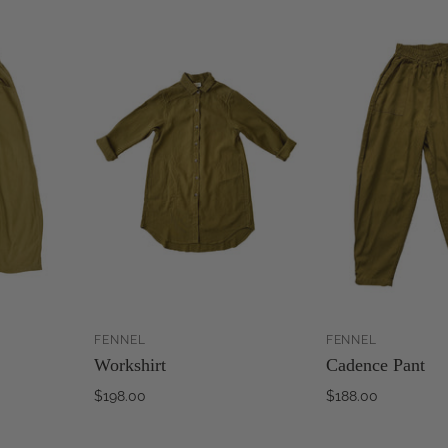
FENNEL
FENNEL
ZUM
ZUM
Workshirt
Cadence Pant
RENKORB
WARENKORB
NZUFÜGEN
HINZUFÜGEN
H
$198.00
$188.00