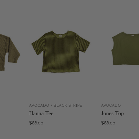
AVOCADO + BLACK STRIPE
AVOCADO
ZUM
ZUM
Hanna Tee
Jones Top
RENKORB
WARENKORB
NZUFÜGEN
HINZUFÜGEN
H
$86.00
$88.00