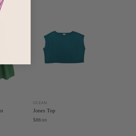
OCEAN
ZUM
ZUM
in
Jones Top
WARENKORB
WARENKORB
INZUFÜGEN
HINZUFÜGEN
$88.00