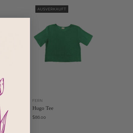
AUSVERKAUFT
FERN
ZUM
AUSVERKAUFT
Hugo Tee
WARENKORB
INZUFÜGEN
$86.00