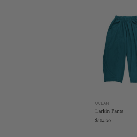
OCEAN
Larkin Pants
WA
HI
$164.00