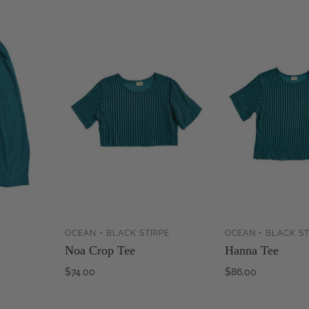
OCEAN + BLACK STRIPE
OCEAN + BLACK ST
ZUM
ZUM
Noa Crop Tee
Hanna Tee
RENKORB
WARENKORB
NZUFÜGEN
HINZUFÜGEN
H
$74.00
$86.00