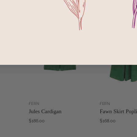
FERN
FERN
ZUM
ZUM
Jules Cardigan
Fawn Skirt Popl
RENKORB
WARENKORB
NZUFÜGEN
HINZUFÜGEN
H
$186.00
$168.00