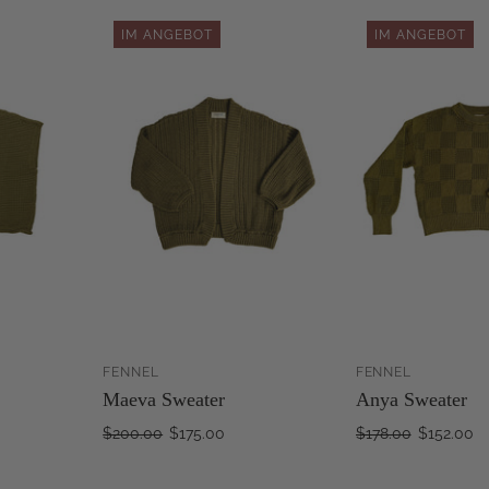
IM ANGEBOT
IM ANGEBOT
FENNEL
FENNEL
VERKAUFT
ZUM
Maeva Sweater
Anya Sweater
WARENKORB
HINZUFÜGEN
H
$200.00
$175.00
$178.00
$152.00