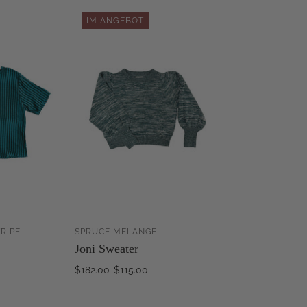
IM ANGEBOT
RIPE
SPRUCE MELANGE
ZUM
ZUM
Joni Sweater
WARENKORB
WARENKORB
INZUFÜGEN
HINZUFÜGEN
$182.00
$115.00