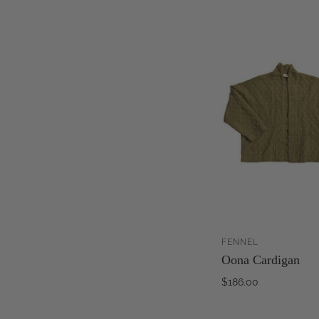
FENNEL
Oona Cardigan
WA
HI
$186.00