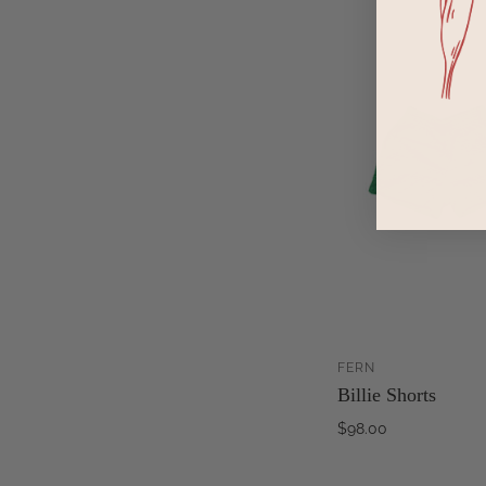
FERN
Billie Shorts
WA
HI
$98.00