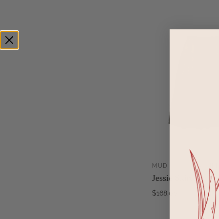
MUD + BLACK STRIP
Jessie Skirt
WA
HI
$168.00