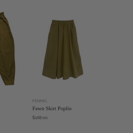
FENNEL
ZUM
ZUM
Fawn Skirt Poplin
WARENKORB
WARENKORB
INZUFÜGEN
HINZUFÜGEN
$168.00