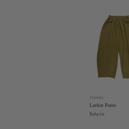
FENNEL
Larkin Pants
WA
HI
$164.00