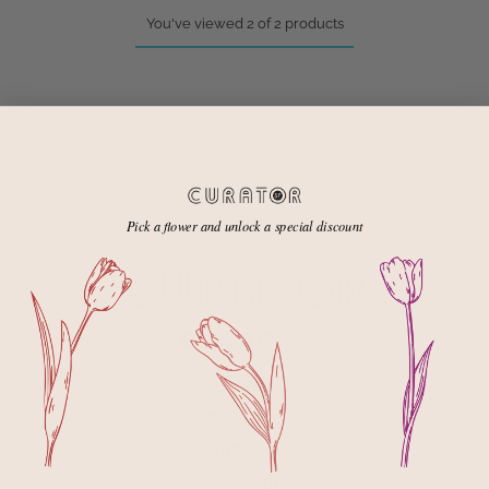
You've viewed 2 of 2 products
Pick a flower and unlock a special discount
CATEGORIES
Neuheiten
Kleidung
Zubehör
Verkauf