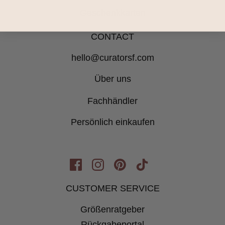
Geschenkkarten
CONTACT
hello@curatorsf.com
Über uns
Fachhändler
Persönlich einkaufen
Opens
Opens
Opens
Opens
in
in
in
in
CUSTOMER SERVICE
New
New
New
New
Größenratgeber
Window
Window
Window
Window
Rückgabeportal