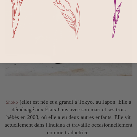
(elle) est née et a grandi à Tokyo, au Japon. Elle a
Shoko
déménagé aux États-Unis avec son mari et ses trois
bébés en 2003, où elle a eu deux autres enfants. Elle vit
actuellement dans l'Indiana et travaille occasionnellement
comme traductrice.