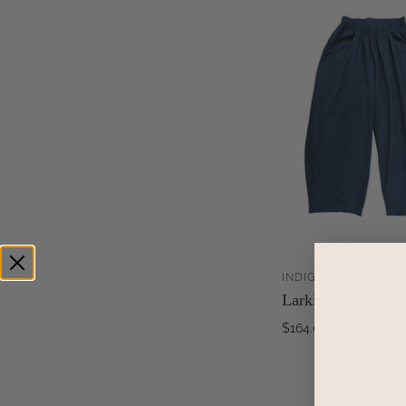
INDIGO
AJ
Larkin Pants
$164.00