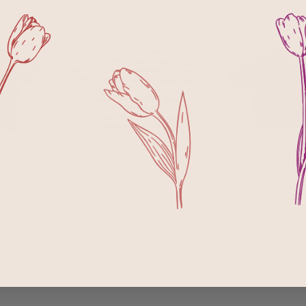
PE
OYSTER + BLACK STRIPE
MUD + BLACK STR
OUTER AU
AJOUTER AU
Izzy Top
Izzy Top
PANIER
PANIER
$104.00
$104.00