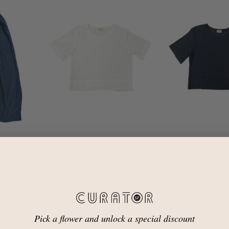
MILK
BLACK
OUTER AU
AJOUTER AU
Hugo Tee
Hugo Tee
PANIER
PANIER
$86.00
$86.00
Pick a flower and unlock a special discount