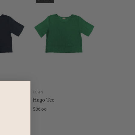
FERN
AJOUTER AU
ÉPUISÉ
Hugo Tee
PANIER
$86.00