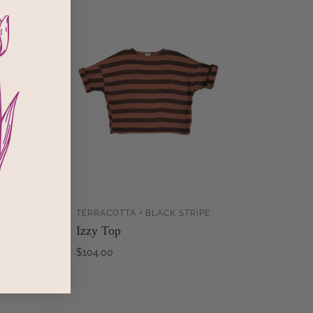
IPE
TERRACOTTA + BLACK STRIPE
AJOUTER AU
AJOUTER AU
Izzy Top
PANIER
PANIER
$104.00