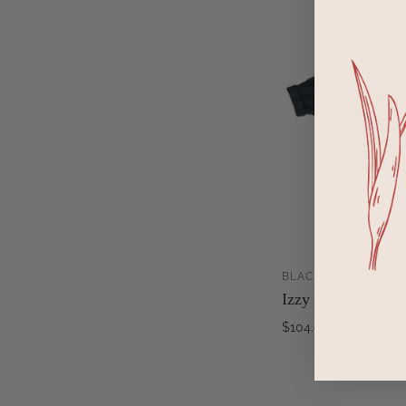
BLACK + BLACK STRI
AJ
Izzy Top
$104.00