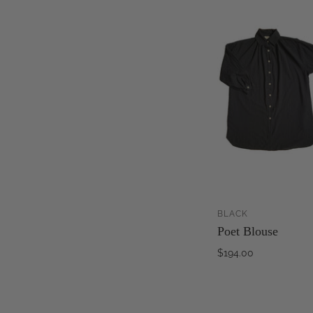
BLACK
AJ
Poet Blouse
$194.00